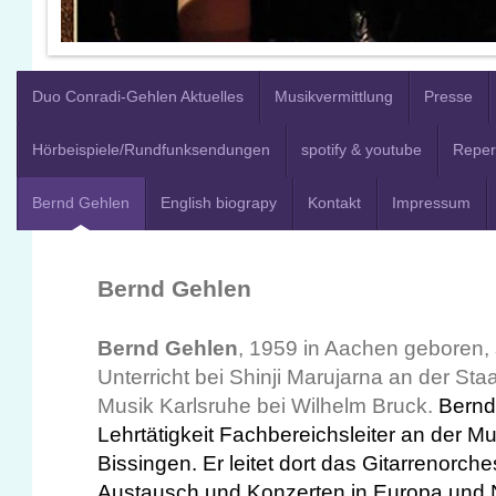
Duo Conradi-Gehlen Aktuelles
Musikvermittlung
Presse
Hörbeispiele/Rundfunksendungen
spotify & youtube
Reper
Bernd Gehlen
English biograpy
Kontakt
Impressum
Bernd Gehlen
Bernd Gehlen
, 1959 in Aachen geboren, 
Unterricht bei Shinji Marujarna an der Sta
Musik Karlsruhe bei Wilhelm Bruck.
Bernd
Lehrtätigkeit Fachbereichsleiter an der M
Bissingen. Er leitet dort das Gitarrenorche
Austausch und Konzerten in Europa und 